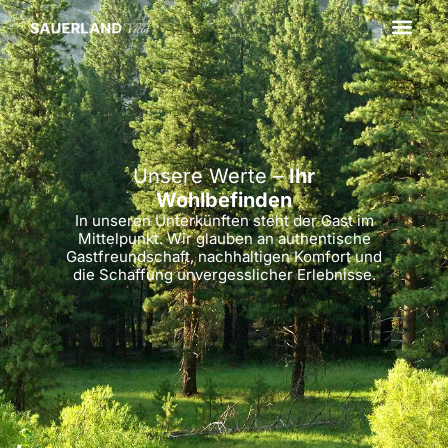
Unsere Werte –
Ihr
Wohlbefinden
In unseren Unterkünften steht der Gast im
Mittelpunkt. Wir glauben an authentische
Gastfreundschaft, nachhaltigen Komfort und
die Schaffung unvergesslicher Erlebnisse.