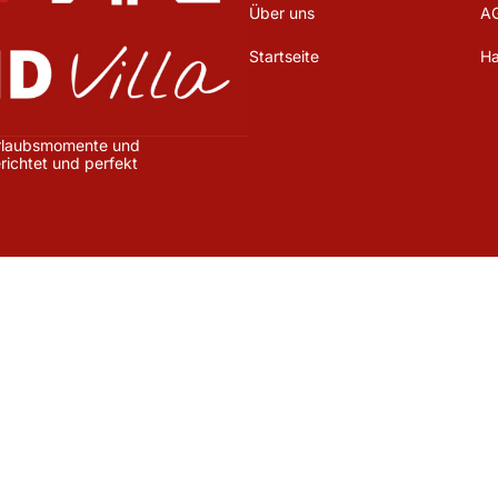
Über uns
A
Startseite
Ha
 Urlaubsmomente und
erichtet und perfekt