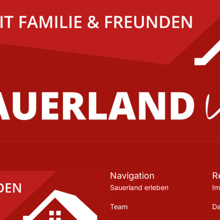
Navigation
R
Sauerland erleben
I
Team
Da